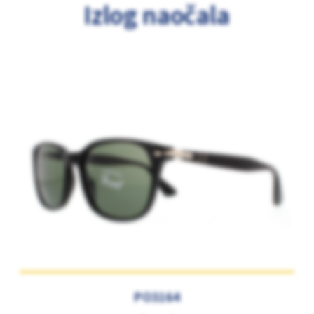
Izlog naočala
PO3164