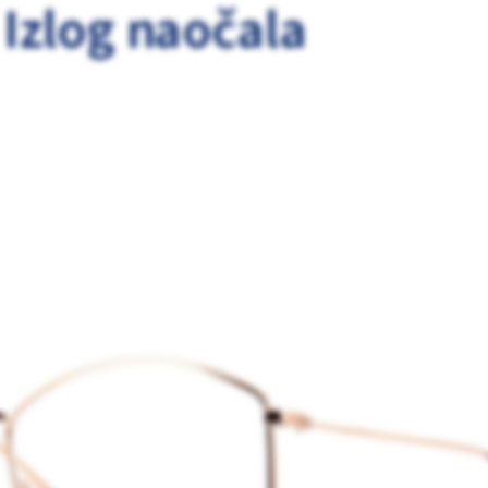
Izlog naočala