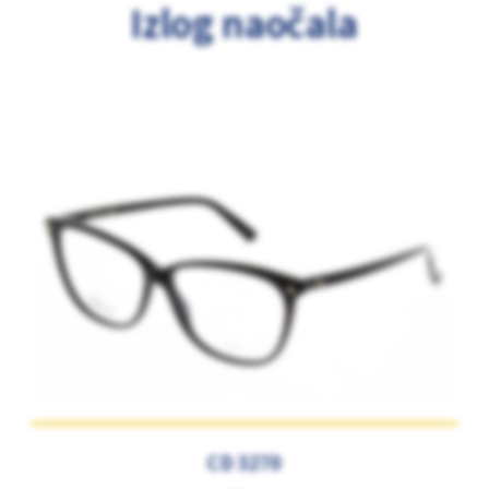
Izlog naočala
CD 3270